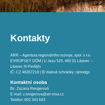
Kontakty
ARR – Agentura regionálního rozvoje, spol. s r.o.

EVROPSKÝ DŮM | U Jezu 525, 460 01 Liberec – 
Liberec IV-Perštýn

IČ: CZ 48267210 | ID datové schránky: njmndgs
Kontaktní osoba
Bc. Zuzana Rengerová

E-mail: z.rengerova@arr-nisa.cz

Telefon: 602 343 643