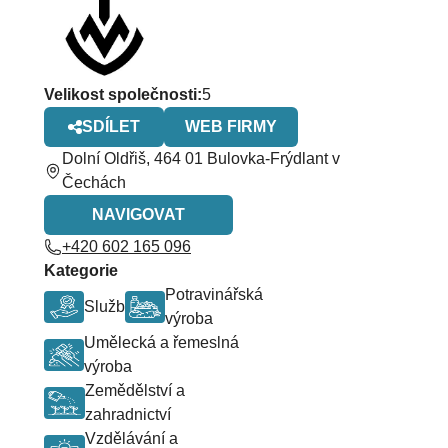
Velikost společnosti
:
5
SDÍLET
WEB FIRMY
Dolní Oldřiš, 464 01 Bulovka-Frýdlant v
Čechách
NAVIGOVAT
+420 602 165 096
Kategorie
Potravinářská
Služby
výroba
Umělecká a řemeslná
výroba
Zemědělství a
zahradnictví
Vzdělávání a