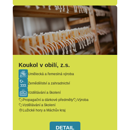
Koukol v obilí, z.s.
Umělecká a řemeslná výroba
Zemědělství a zahradnictví
Vzdělávání a školení
Propagační a dárkové předměty
Výroba
Vzdělávání a školení
Lužické hory a Máchův kraj
DETAIL