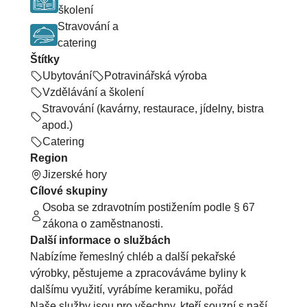
školení
Stravování a
catering
Štítky
Ubytování
Potravinářská výroba
Vzdělávání a školení
Stravování (kavárny, restaurace, jídelny, bistra
apod.)
Catering
Region
Jizerské hory
Cílové skupiny
Osoba se zdravotním postižením podle § 67
zákona o zaměstnanosti.
Další informace o službách
Nabízíme řemeslný chléb a další pekařské
výrobky, pěstujeme a zpracováváme byliny k
dalšímu využití, vyrábíme keramiku, pořád
Naše služby jsou pro všechny, kteří souzní s naší