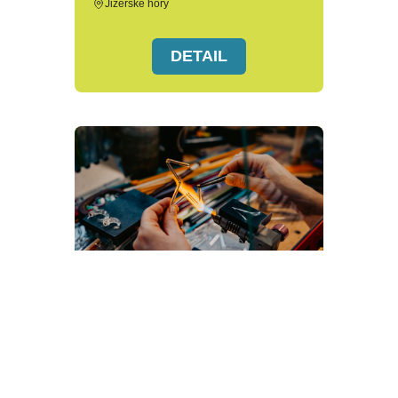
Jizerské hory
DETAIL
Ze skla s.r.o.
Umělecká a řemeslná výroba
Vzdělávání a školení
Propagační a dárkové předměty